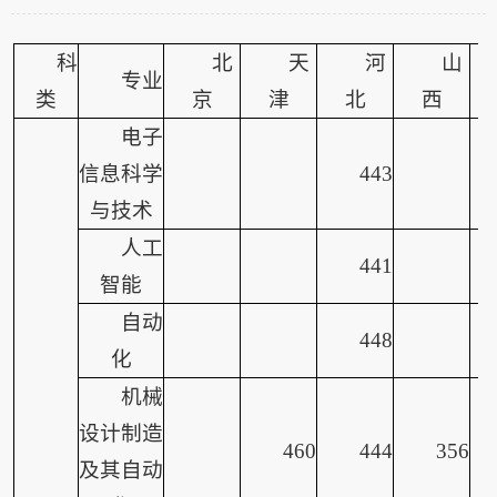
科
北
天
河
山
专业
类
京
津
北
西
电子
信息科学
443
与技术
人工
441
智能
自动
448
化
机械
设计制造
460
444
356
及其自动