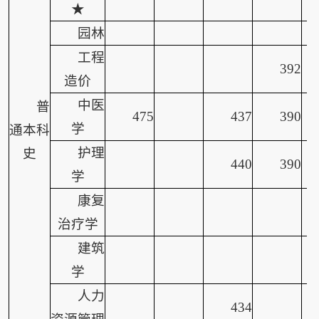
★
园林
工程
392
造价
中医
普
475
437
390
学
通本科
护理
史
440
390
学
康复
治疗学
建筑
学
人力
434