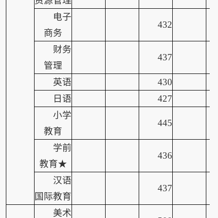
资源管理
电子
432
商务
财务
437
管理
英语
430
日语
427
小学
445
教育
学前
436
教育★
汉语
437
国际教育
美术