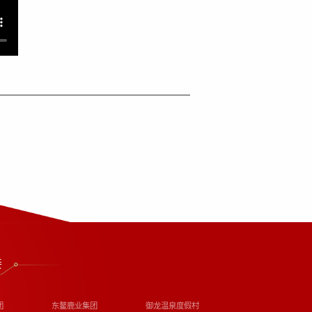
接
团
东鳌鹿业集团
御龙温泉度假村